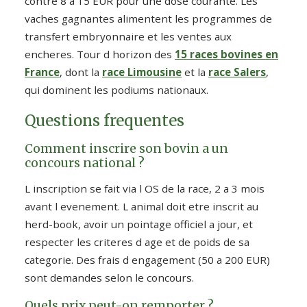
contre 8 a 15 EUR pour une dose courante. Les
vaches gagnantes alimentent les programmes de
transfert embryonnaire et les ventes aux
encheres. Tour d horizon des
15 races bovines en
France
, dont la
race Limousine
et la
race Salers
,
qui dominent les podiums nationaux.
Questions frequentes
Comment inscrire son bovin a un
concours national ?
L inscription se fait via l OS de la race, 2 a 3 mois
avant l evenement. L animal doit etre inscrit au
herd-book, avoir un pointage officiel a jour, et
respecter les criteres d age et de poids de sa
categorie. Des frais d engagement (50 a 200 EUR)
sont demandes selon le concours.
Quels prix peut-on remporter ?