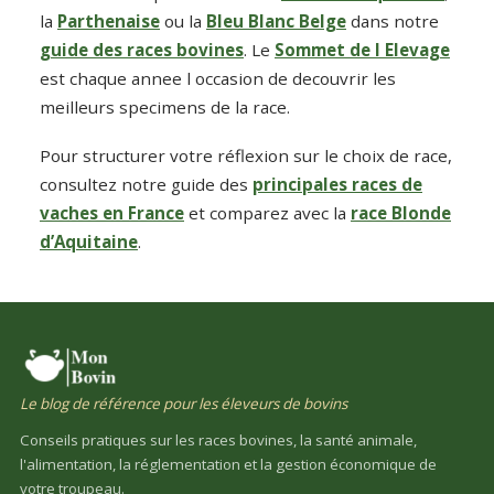
la
Parthenaise
ou la
Bleu Blanc Belge
dans notre
guide des races bovines
. Le
Sommet de l Elevage
est chaque annee l occasion de decouvrir les
meilleurs specimens de la race.
Pour structurer votre réflexion sur le choix de race,
consultez notre guide des
principales races de
vaches en France
et comparez avec la
race Blonde
d’Aquitaine
.
Le blog de référence pour les éleveurs de bovins
Conseils pratiques sur les races bovines, la santé animale,
l'alimentation, la réglementation et la gestion économique de
votre troupeau.